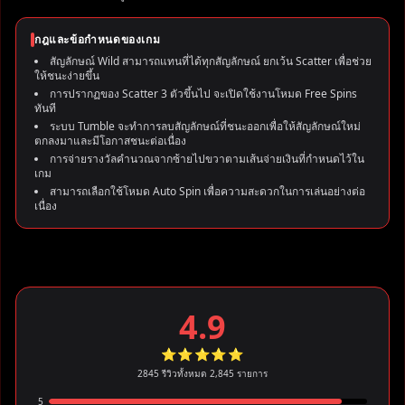
กฎและข้อกำหนดของเกม
สัญลักษณ์ Wild สามารถแทนที่ได้ทุกสัญลักษณ์ ยกเว้น Scatter เพื่อช่วย
ให้ชนะง่ายขึ้น
การปรากฏของ Scatter 3 ตัวขึ้นไป จะเปิดใช้งานโหมด Free Spins
ทันที
ระบบ Tumble จะทำการลบสัญลักษณ์ที่ชนะออกเพื่อให้สัญลักษณ์ใหม่
ตกลงมาและมีโอกาสชนะต่อเนื่อง
การจ่ายรางวัลคำนวณจากซ้ายไปขวาตามเส้นจ่ายเงินที่กำหนดไว้ใน
เกม
สามารถเลือกใช้โหมด Auto Spin เพื่อความสะดวกในการเล่นอย่างต่อ
เนื่อง
4.9
⭐⭐⭐⭐⭐
2845 รีวิวทั้งหมด 2,845 รายการ
5