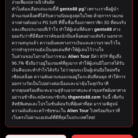
ง่ายเพียงปลายนิ้วสัมผัส
ทำไมต้องเลือกเล่นเกมนี้ที่
gento88 pg
? เพราะเราคือผู้นำ
ด้านเกมสล็อตที่ได้รับความนิยมสูงสุดในไทย ด้วยการรวมเกม
จากค่ายดังอย่าง PG Soft ที่ขึ้นชื่อเรื่องภาพกราฟิก 3D ที่สมจริง
และเสียงประกอบที่เร้าใจ ทำให้ผู้เล่นที่ค้นหา
gento88
ต่าง
ยอมรับว่าที่นี่คือสวรรค์ของนักปั่นสล็อตอย่างแท้จริง นอกจาก
ความสนุกแล้ว ความมั่นคงทางการเงินและความรวดเร็วใน
การทำธุรกรรมยังเป็นจุดเด่นที่ทำให้ผู้เล่นไว้วางใจ
ในส่วนของโอกาสในการชนะ
Alien Tour
มีค่า RTP ที่สูงถึง
96.7% ซึ่งถือว่าอยู่ในเกณฑ์ที่สูงมาก ทำให้ผู้เล่นมีโอกาสได้รับ
เงินคืนและทำกำไรได้จริง ไม่ว่าคุณจะเป็นผู้เล่นมือใหม่หรือ
เซียนสล็อต ความผันผวนของเกมอยู่ในระดับที่สมดุล ทำให้การ
ออกรางวัลเป็นไปอย่างต่อเนื่องและน่าลุ้นในทุกวินาที
หากคุณพร้อมที่จะทะยานสู่ห้วงอวกาศและล่าขุมทรัพย์มหาศาล
อย่ารอช้าที่จะสมัครสมาชิกกับ
thgento88.com
วันนี้ เพื่อรับ
สิทธิพิเศษและโปรโมชั่นต้อนรับที่คุ้มค่าที่สุด มาร่วมพิสูจน์
ความมันส์และคว้าชัยชนะใน
Alien Tour
ไปพร้อมกับเราที่
เว็บตรงไม่ผ่านเอเย่นต์ที่ดีที่สุดในประเทศไทย!