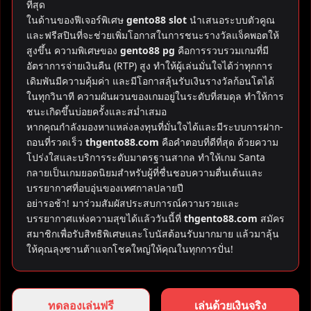
ที่สุด
ในด้านของฟีเจอร์พิเศษ
gento88 slot
นำเสนอระบบตัวคูณ
และฟรีสปินที่จะช่วยเพิ่มโอกาสในการชนะรางวัลแจ็คพอตให้
สูงขึ้น ความพิเศษของ
gento88 pg
คือการรวบรวมเกมที่มี
อัตราการจ่ายเงินคืน (RTP) สูง ทำให้ผู้เล่นมั่นใจได้ว่าทุกการ
เดิมพันมีความคุ้มค่า และมีโอกาสลุ้นรับเงินรางวัลก้อนโตได้
ในทุกวินาที ความผันผวนของเกมอยู่ในระดับที่สมดุล ทำให้การ
ชนะเกิดขึ้นบ่อยครั้งและสม่ำเสมอ
หากคุณกำลังมองหาแหล่งลงทุนที่มั่นใจได้และมีระบบการฝาก-
ถอนที่รวดเร็ว
thgento88.com
คือคำตอบที่ดีที่สุด ด้วยความ
โปร่งใสและบริการระดับมาตรฐานสากล ทำให้เกม Santa
กลายเป็นเกมยอดนิยมสำหรับผู้ที่ชื่นชอบความตื่นเต้นและ
บรรยากาศที่อบอุ่นของเทศกาลปลายปี
อย่ารอช้า! มาร่วมสัมผัสประสบการณ์ความรวยและ
บรรยากาศแห่งความสุขได้แล้ววันนี้ที่
thgento88.com
สมัคร
สมาชิกเพื่อรับสิทธิพิเศษและโบนัสต้อนรับมากมาย แล้วมาลุ้น
ให้คุณลุงซานต้าแจกโชคใหญ่ให้คุณในทุกการปั่น!
ทดลองเล่นฟรี
เล่นด้วยเงินจริง