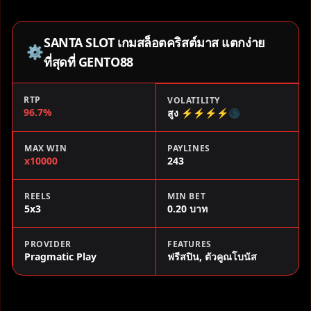
SANTA SLOT เกมสล็อตคริสต์มาส แตกง่าย
⚙️
ที่สุดที่ GENTO88
RTP
VOLATILITY
96.7%
สูง ⚡⚡⚡⚡🌑
MAX WIN
PAYLINES
x10000
243
REELS
MIN BET
5x3
0.20 บาท
PROVIDER
FEATURES
Pragmatic Play
ฟรีสปิน, ตัวคูณโบนัส