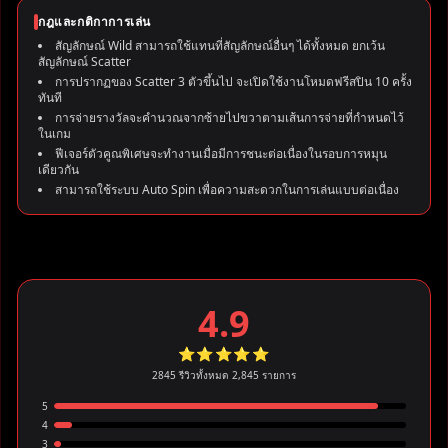
กฎและกติกาการเล่น
สัญลักษณ์ Wild สามารถใช้แทนที่สัญลักษณ์อื่นๆ ได้ทั้งหมด ยกเว้น
สัญลักษณ์ Scatter
การปรากฏของ Scatter 3 ตัวขึ้นไป จะเปิดใช้งานโหมดฟรีสปิน 10 ครั้ง
ทันที
การจ่ายรางวัลจะคำนวณจากซ้ายไปขวาตามเส้นการจ่ายที่กำหนดไว้
ในเกม
ฟีเจอร์ตัวคูณพิเศษจะทำงานเมื่อมีการชนะต่อเนื่องในรอบการหมุน
เดียวกัน
สามารถใช้ระบบ Auto Spin เพื่อความสะดวกในการเล่นแบบต่อเนื่อง
4.9
⭐⭐⭐⭐⭐
2845 รีวิวทั้งหมด 2,845 รายการ
5
4
3