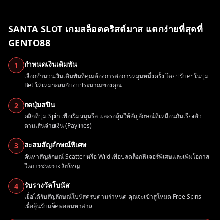
SANTA SLOT เกมสล็อตคริสต์มาส แตกง่ายที่สุดที่
GENTO88
กำหนดเงินเดิมพัน
1
เลือกจำนวนเงินเดิมพันที่คุณต้องการต่อการหมุนหนึ่งครั้ง โดยปรับค่าในปุ่ม
Bet ให้เหมาะสมกับงบประมาณของคุณ
กดปุ่มสปิน
2
คลิกที่ปุ่ม Spin เพื่อเริ่มหมุนรีล และรอลุ้นให้สัญลักษณ์ที่เหมือนกันเรียงตัว
ตามเส้นจ่ายเงิน (Paylines)
สะสมสัญลักษณ์พิเศษ
3
ค้นหาสัญลักษณ์ Scatter หรือ Wild เพื่อปลดล็อกฟีเจอร์พิเศษและเพิ่มโอกาส
ในการชนะรางวัลใหญ่
รับรางวัลโบนัส
4
เมื่อได้รับสัญลักษณ์โบนัสครบตามกำหนด คุณจะเข้าสู่โหมด Free Spins
เพื่อลุ้นรับแจ็คพอตมหาศาล