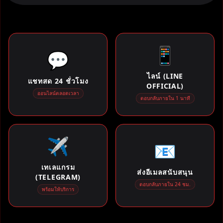
📱
💬
ไลน์ (LINE
แชทสด 24 ชั่วโมง
OFFICIAL)
ออนไลน์ตลอดเวลา
ตอบกลับภายใน 1 นาที
✈️
📧
เทเลแกรม
ส่งอีเมลสนับสนุน
(TELEGRAM)
ตอบกลับภายใน 24 ชม.
พร้อมให้บริการ