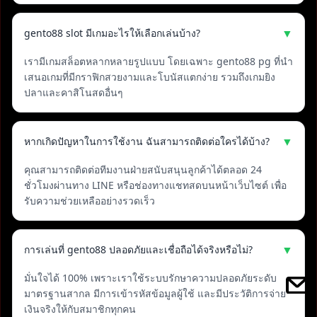
▼
gento88 slot มีเกมอะไรให้เลือกเล่นบ้าง?
เรามีเกมสล็อตหลากหลายรูปแบบ โดยเฉพาะ gento88 pg ที่นำ
เสนอเกมที่มีกราฟิกสวยงามและโบนัสแตกง่าย รวมถึงเกมยิง
ปลาและคาสิโนสดอื่นๆ
▼
หากเกิดปัญหาในการใช้งาน ฉันสามารถติดต่อใครได้บ้าง?
คุณสามารถติดต่อทีมงานฝ่ายสนับสนุนลูกค้าได้ตลอด 24
ชั่วโมงผ่านทาง LINE หรือช่องทางแชทสดบนหน้าเว็บไซต์ เพื่อ
รับความช่วยเหลืออย่างรวดเร็ว
▼
การเล่นที่ gento88 ปลอดภัยและเชื่อถือได้จริงหรือไม่?
มั่นใจได้ 100% เพราะเราใช้ระบบรักษาความปลอดภัยระดับ
มาตรฐานสากล มีการเข้ารหัสข้อมูลผู้ใช้ และมีประวัติการจ่าย
เงินจริงให้กับสมาชิกทุกคน