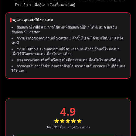
Free Spins เพื่อลุ้นรางวัลแจ็คพอตใหญ่
กฎและคุณสมบัติของเกม
สัญลักษณ์ Wild สามารถใช้แทนที่สัญลักษณ์อื่นๆ ได้ทั้งหมด ยกเว้น
สัญลักษณ์ Scatter
การปรากฏของสัญลักษณ์ Scatter 3 ตัวขึ้นไป จะได้รับฟรีสปิน 10 ครั้ง
ทันที
ระบบ Tumble จะลบสัญลักษณ์ที่ชนะออกและดึงสัญลักษณ์ใหม่ลงมา
เพื่อให้มีโอกาสชนะต่อเนื่องในรอบเดียว
ตัวคูณรางวัลจะเพิ่มขึ้นเรื่อยๆ เมื่อมีการชนะต่อเนื่องในโหมดฟรีสปิน
การจ่ายเงินรางวัลคำนวณจากซ้ายไปขวาตามเส้นการจ่ายเงินที่กำหนด
ไว้ในเกม
4.9
⭐⭐⭐⭐⭐
3420 รีวิวทั้งหมด 3,420 รายการ