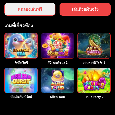
ทดลองเล่นฟรี
เล่นด้วยเงินจริง
เกมที่เกี่ยวข้อง
ลัคกี้ทวินซี
โป๊กเกอร์ชนะ 2
งานคาร์นิวัลสัตว์
บับเบิ้ลกัมเบิร์สต์
Alien Tour
Fruit Party 2