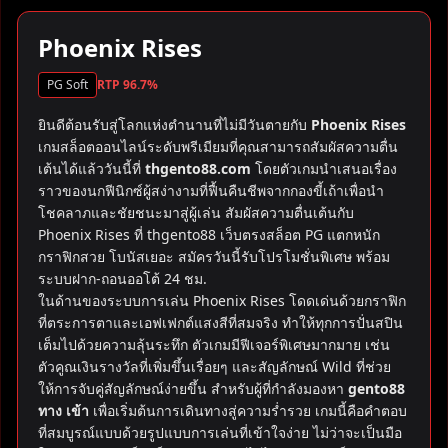
▶
Phoenix Rises
PG Soft
RTP 96.7%
ยินดีต้อนรับสู่โลกแห่งตำนานที่ไม่มีวันตายกับ
Phoenix Rises
เกมสล็อตออนไลน์ระดับพรีเมียมที่คุณสามารถสัมผัสความตื่น
เต้นได้แล้ววันนี้ที่
thgento88.com
โดยตัวเกมนำเสนอเรื่อง
ราวของนกฟีนิกซ์ผู้สง่างามที่ฟื้นคืนชีพจากกองขี้เถ้าเพื่อนำ
โชคลาภและชัยชนะมาสู่ผู้เล่น สัมผัสความตื่นเต้นกับ
Phoenix Rises ที่ thgento88 เว็บตรงสล็อต PG แตกหนัก
กราฟิกสวย โบนัสเยอะ สมัครวันนี้รับโปรโมชั่นพิเศษ พร้อม
ระบบฝาก-ถอนออโต้ 24 ชม.
ในด้านของระบบการเล่น Phoenix Rises โดดเด่นด้วยกราฟิก
ที่ตระการตาและเอฟเฟกต์แสงสีที่สมจริง ทำให้ทุกการปั่นสปิน
เต็มไปด้วยความลุ้นระทึก ตัวเกมมีฟีเจอร์พิเศษมากมาย เช่น
ตัวคูณเงินรางวัลที่เพิ่มขึ้นเรื่อยๆ และสัญลักษณ์ Wild ที่ช่วย
ให้การจับคู่สัญลักษณ์ง่ายขึ้น สำหรับผู้ที่กำลังมองหา
gento88
ทาง เข้า
เพื่อเริ่มต้นการเดินทางสู่ความร่ำรวย เกมนี้คือคำตอบ
ที่สมบูรณ์แบบด้วยรูปแบบการเล่นที่เข้าใจง่าย ไม่ว่าจะเป็นมือ