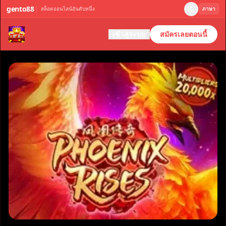
gento88
สล็อตออนไลน์อันดับหนึ่ง
ภาษา
เข้าสู่ระบบ
สมัครเลยตอนนี้