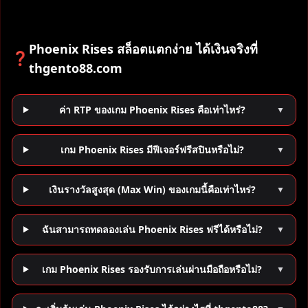
Phoenix Rises สล็อตแตกง่าย ได้เงินจริงที่
❓
thgento88.com
ค่า RTP ของเกม Phoenix Rises คือเท่าไหร่?
▼
เกม Phoenix Rises มีฟีเจอร์ฟรีสปินหรือไม่?
▼
เงินรางวัลสูงสุด (Max Win) ของเกมนี้คือเท่าไหร่?
▼
ฉันสามารถทดลองเล่น Phoenix Rises ฟรีได้หรือไม่?
▼
เกม Phoenix Rises รองรับการเล่นผ่านมือถือหรือไม่?
▼