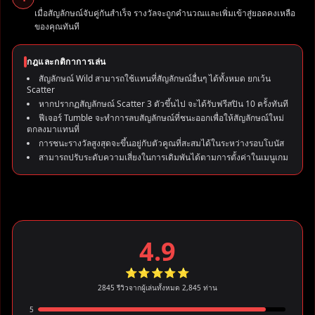
เมื่อสัญลักษณ์จับคู่กันสำเร็จ รางวัลจะถูกคำนวณและเพิ่มเข้าสู่ยอดคงเหลือ
ของคุณทันที
กฎและกติกาการเล่น
สัญลักษณ์ Wild สามารถใช้แทนที่สัญลักษณ์อื่นๆ ได้ทั้งหมด ยกเว้น
Scatter
หากปรากฏสัญลักษณ์ Scatter 3 ตัวขึ้นไป จะได้รับฟรีสปิน 10 ครั้งทันที
ฟีเจอร์ Tumble จะทำการลบสัญลักษณ์ที่ชนะออกเพื่อให้สัญลักษณ์ใหม่
ตกลงมาแทนที่
การชนะรางวัลสูงสุดจะขึ้นอยู่กับตัวคูณที่สะสมได้ในระหว่างรอบโบนัส
สามารถปรับระดับความเสี่ยงในการเดิมพันได้ตามการตั้งค่าในเมนูเกม
4.9
⭐⭐⭐⭐⭐
2845 รีวิวจากผู้เล่นทั้งหมด 2,845 ท่าน
5