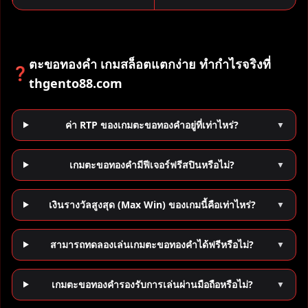
ตะขอทองคำ เกมสล็อตแตกง่าย ทำกำไรจริงที่
❓
thgento88.com
ค่า RTP ของเกมตะขอทองคำอยู่ที่เท่าไหร่?
▼
เกมตะขอทองคำมีฟีเจอร์ฟรีสปินหรือไม่?
▼
เงินรางวัลสูงสุด (Max Win) ของเกมนี้คือเท่าไหร่?
▼
สามารถทดลองเล่นเกมตะขอทองคำได้ฟรีหรือไม่?
▼
เกมตะขอทองคำรองรับการเล่นผ่านมือถือหรือไม่?
▼