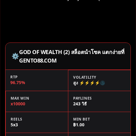
GOD OF WEALTH (2) สล็อตนำโชค แตกง่ายที่
⚙️
GENTO88.COM
RTP
VOLATILITY
96.75%
สูง ⚡⚡⚡⚡🌑
MAX WIN
PAYLINES
x10000
243 วิธี
REELS
MIN BET
5x3
฿1.00