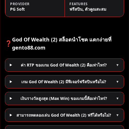
PROVIDER
FEATURES
PG Soft
ฟรีสปิน, ตัวคูณสะสม
God Of Wealth (2) สล็อตนำโชค แตกง่ายที่
❓
gento88.com
ค่า RTP ของเกม God Of Wealth (2) คือเท่าไหร่?
▼
เกม God Of Wealth (2) มีฟีเจอร์ฟรีสปินหรือไม่?
▼
เงินรางวัลสูงสุด (Max Win) ของเกมนี้คือเท่าไหร่?
▼
สามารถทดลองเล่น God Of Wealth (2) ฟรีได้หรือไม่?
▼