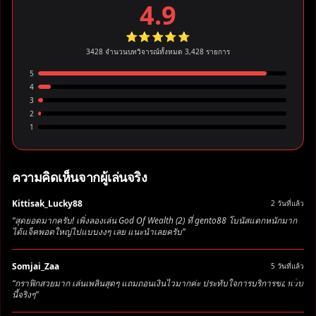
4.9
⭐⭐⭐⭐⭐
3428 จำนวนบทวิจารณ์ทั้งหมด 3,428 รายการ
5
4
3
2
1
ความคิดเห็นจากผู้เล่นจริง
Kittisak_Lucky88
2 วันที่แล้ว
“สุดยอดมากครับ! เพิ่งลองเล่น God Of Wealth (2) ที่ gento88 โบนัสแตกหนักมาก
ได้แจ็คพอตใหญ่ไปแบบงงๆ เลย แนะนำเลยครับ”
Somjai_Zaa
5 วันที่แล้ว
“กราฟิกสวยมาก เล่นเพลินสุดๆ แถมถอนเงินไวมากค่ะ ประทับใจการบริการของเว็บ
นี้จริงๆ”