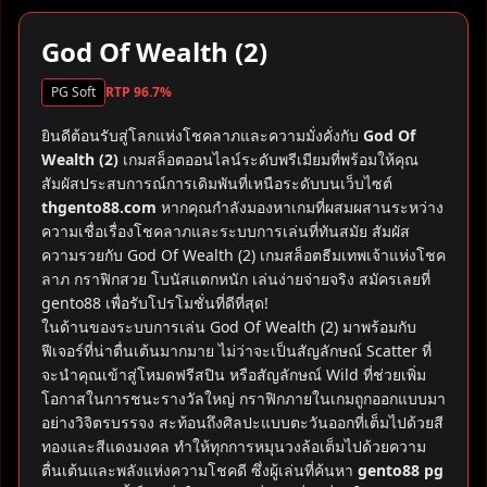
▶
God Of Wealth (2)
PG Soft
RTP 96.7%
ยินดีต้อนรับสู่โลกแห่งโชคลาภและความมั่งคั่งกับ
God Of
Wealth (2)
เกมสล็อตออนไลน์ระดับพรีเมียมที่พร้อมให้คุณ
สัมผัสประสบการณ์การเดิมพันที่เหนือระดับบนเว็บไซต์
thgento88.com
หากคุณกำลังมองหาเกมที่ผสมผสานระหว่าง
ความเชื่อเรื่องโชคลาภและระบบการเล่นที่ทันสมัย สัมผัส
ความรวยกับ God Of Wealth (2) เกมสล็อตธีมเทพเจ้าแห่งโชค
ลาภ กราฟิกสวย โบนัสแตกหนัก เล่นง่ายจ่ายจริง สมัครเลยที่
gento88 เพื่อรับโปรโมชั่นที่ดีที่สุด!
ในด้านของระบบการเล่น God Of Wealth (2) มาพร้อมกับ
ฟีเจอร์ที่น่าตื่นเต้นมากมาย ไม่ว่าจะเป็นสัญลักษณ์ Scatter ที่
จะนำคุณเข้าสู่โหมดฟรีสปิน หรือสัญลักษณ์ Wild ที่ช่วยเพิ่ม
โอกาสในการชนะรางวัลใหญ่ กราฟิกภายในเกมถูกออกแบบมา
อย่างวิจิตรบรรจง สะท้อนถึงศิลปะแบบตะวันออกที่เต็มไปด้วยสี
ทองและสีแดงมงคล ทำให้ทุกการหมุนวงล้อเต็มไปด้วยความ
ตื่นเต้นและพลังแห่งความโชคดี ซึ่งผู้เล่นที่ค้นหา
gento88 pg