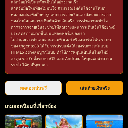
หลักร้อยให้เป็นหลักหมื่นได้อย่างรวดเร็ว
สำหรับมือใหม่ที่ยังไม่มั่นใจ สามารถเริ่มต้นใช้งานโหมด
ทดลองเล่นเพื่อศึกษารูปแบบการจ่ายเงินและจังหวะการออก
ของโบนัสก่อนวางเดิมพันด้วยเงินจริง การทำความเข้าใจ
ตารางการจ่ายเงินจะช่วยให้คุณวางแผนการเดินเงินได้อย่างมี
ประสิทธิภาพมากขึ้นบนแพลตฟอร์มของเรา
ไม่ว่าคุณจะเข้าเล่นผ่านคอมพิวเตอร์หรือสมาร์ทโฟน ระบบ
ของ thgento88 ได้รับการปรับแต่งให้รองรับการเล่นแบบ
HTML5 อย่างสมบูรณ์แบบ ทำให้การหมุนสปินลื่นไหลไม่มี
สะดุด รองรับทั้งระบบ iOS และ Android ให้คุณพกพาความ
รวยไปได้ทุกที่ทุกเวลา
ทดลองเล่นฟรี
เล่นด้วยเงินจริง
เกมยอดนิยมที่เกี่ยวข้อง