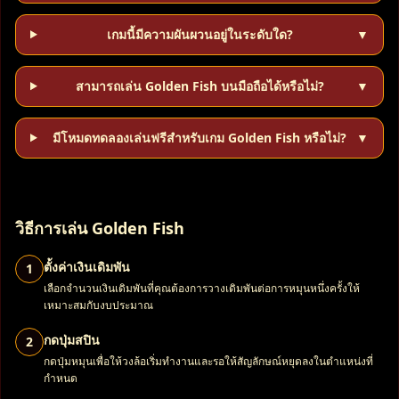
เกมนี้มีความผันผวนอยู่ในระดับใด?
▼
สามารถเล่น Golden Fish บนมือถือได้หรือไม่?
▼
มีโหมดทดลองเล่นฟรีสำหรับเกม Golden Fish หรือไม่?
▼
วิธีการเล่น Golden Fish
ตั้งค่าเงินเดิมพัน
1
เลือกจำนวนเงินเดิมพันที่คุณต้องการวางเดิมพันต่อการหมุนหนึ่งครั้งให้
เหมาะสมกับงบประมาณ
กดปุ่มสปิน
2
กดปุ่มหมุนเพื่อให้วงล้อเริ่มทำงานและรอให้สัญลักษณ์หยุดลงในตำแหน่งที่
กำหนด