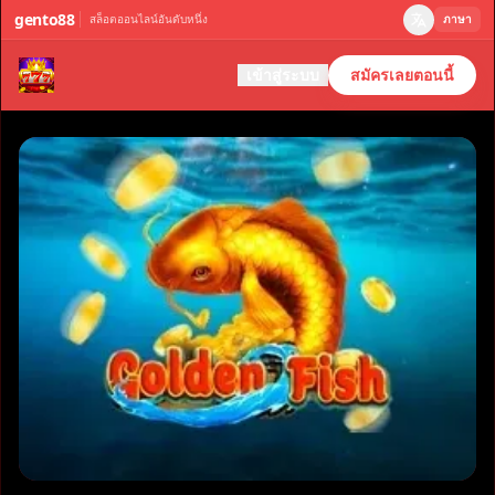
gento88
สล็อตออนไลน์อันดับหนึ่ง
ภาษา
เข้าสู่ระบบ
สมัครเลยตอนนี้