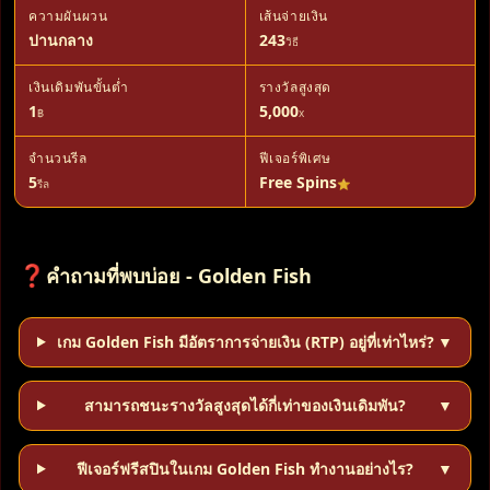
ความผันผวน
เส้นจ่ายเงิน
ปานกลาง
243
วิธี
เงินเดิมพันขั้นต่ำ
รางวัลสูงสุด
1
5,000
฿
x
จำนวนรีล
ฟีเจอร์พิเศษ
5
Free Spins
รีล
⭐
❓
คำถามที่พบบ่อย - Golden Fish
เกม Golden Fish มีอัตราการจ่ายเงิน (RTP) อยู่ที่เท่าไหร่?
▼
สามารถชนะรางวัลสูงสุดได้กี่เท่าของเงินเดิมพัน?
▼
ฟีเจอร์ฟรีสปินในเกม Golden Fish ทำงานอย่างไร?
▼